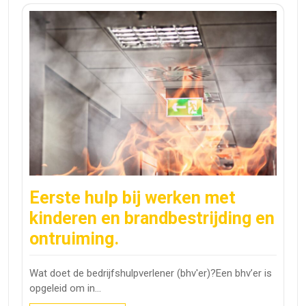
Eerste hulp bij werken met
kinderen en brandbestrijding en
ontruiming.
Wat doet de bedrijfshulpverlener (bhv'er)?Een bhv’er is
opgeleid om in…