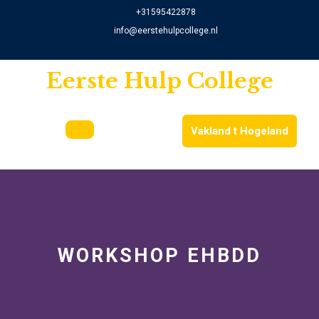
Skip
+31595422878
to
info@eerstehulpcollege.nl
content
Eerste Hulp College
Vakland t Hogeland
Open
Button
WORKSHOP EHBDD